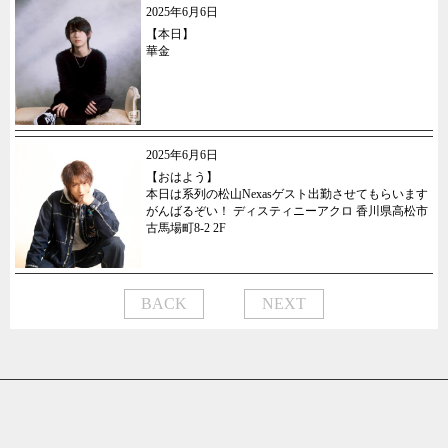
2025年6月6日
【本日】
華金
2025年6月6日
【おはよう】
本日は系列の松山Nexasゲスト出勤させてもらいます
がんばるぞい！ ディスティニーアクロ 香川県高松市
古馬場町8-2 2F
BACK
NEXT