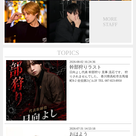
MORE
STAFF
TOPICS
2026-08-02 16:24:36
幹部狩りラスト
日向よし代表 幹部狩り 見事.流石です。 狩
りされませんでした。 香川県高松市古馬場
町8-2 佐伯第2ビル2F TEL 087-823-8950
2026-07-31 14:53:18
おはよう