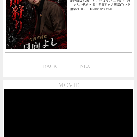
最終日は 代表です。 かなりの..... 何かが 怒
りそうな予感？ 香川県高松市古馬場町8-2 佐
伯第2ビル2F TEL 087-823-8950
BACK
NEXT
MOVIE