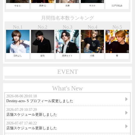
やまと
美神 心
光琳
サスケ
江戸川乱歩
月間指名本数ランキング
No.1
No.2
No.3
No.4
No.5
日向よし
波旬
美神エイト
小狼
響
EVENT
What's New
2026-08-06 20:01:18
Destiny-acro- S プロフィール変更しました
2026-07-29 10:37:29
店舗スケジュール更新しました
2026-07-07 17:46:22
店舗スケジュール更新しました