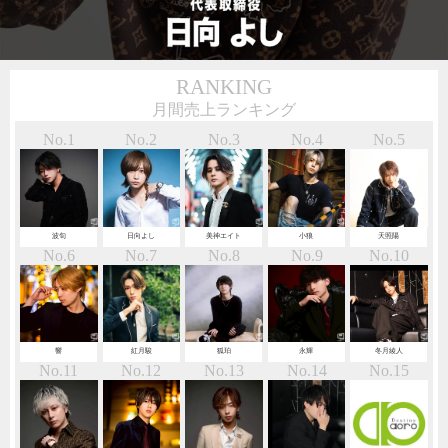
RANKING
月間売上ランキング
No.1
No.2
No.3
No.4
No.5
波旬
日向よし
美神エイト
小狼
天照陽
No.6
No.7
No.8
No.9
No.10
響
紅月駿
狐珀
永輝
冬月綾人
No.11
No.12
No.13
No.14
No.15