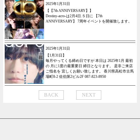
2025年1月31日
【【7th ANNIVERSARY】】
Destiny-acro-は2月4日.５日に 【7th
ANNIVERSARY】 7周年イベントを開催致します。
2025年1月31日
【1月31日】
毎月やってくる締め日ですが 本日は 2025年1月 最初
の 月に1度の最重要日 締日となります。 是非ご来店
ご指名を 宜しくお願い致します。 香川県高松市古馬
場町8-2 佐伯第2ビル2F 087-823-8950
BACK
NEXT