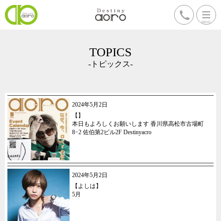
TOPICS
-トピックス-
2024年5月2日
【】
本日もよろしくお願いします 香川県高松市古場町
8−2 佐伯第2ビル2F Destinyacro
2024年5月2日
【よしは】
5月