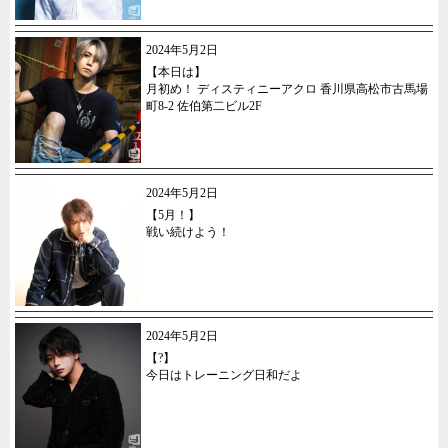
2024年5月2日
【本日は】
月初め！ ディスティニーアクロ 香川県高松市古馬場
町8-2 佐伯第二ビル2F
2024年5月2日
【5月！】
戦い続けよう！
2024年5月2日
【?️】
今日はトレーニング日和だよ