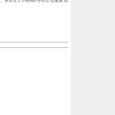
日も２０時start 今日も 従業員 気