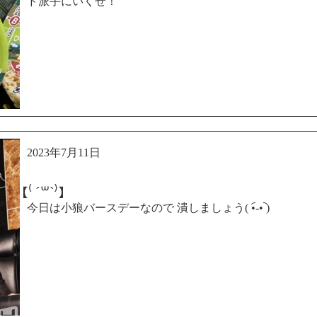
ド派手にいくぜ！
2023年7月11日
【⁽ ´꒳`⁾】
今日は小狼バースデーなので 潰しましょう( •︠-•︡ )