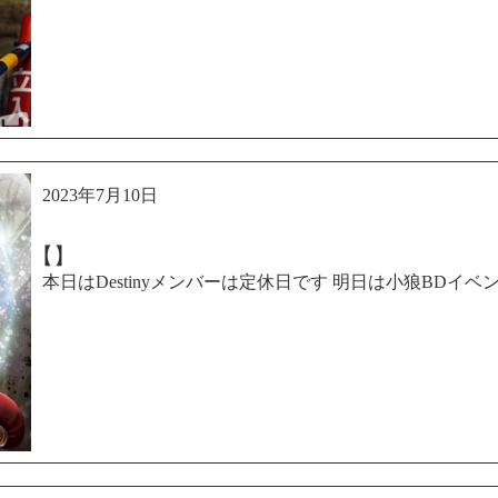
2023年7月10日
【】
本日はDestinyメンバーは定休日です 明日は小狼BDイベ