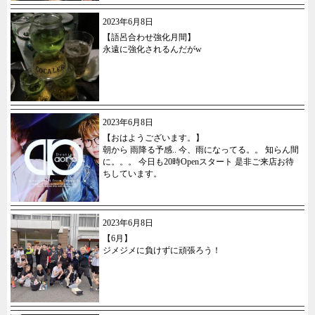
2023年6月8日
【語呂合わせ強化月間】
永遠に強化されるんだがw
2023年6月8日
【おはようございます。】
朝から 雨降る予感.. 今、雨になってる。。 知らん間
に。。。 今日も20時Openスタート 是非ご来店お待
ちしています。
2023年6月8日
【6月】
ジメジメに負けずに頑張ろう！