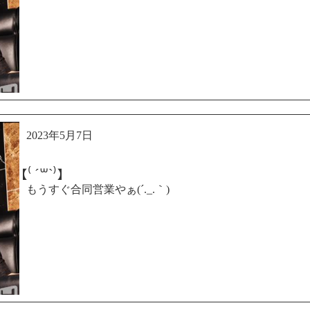
2023年5月7日
【⁽ ´꒳`⁾】
もうすぐ合同営業やぁ(´._.｀)