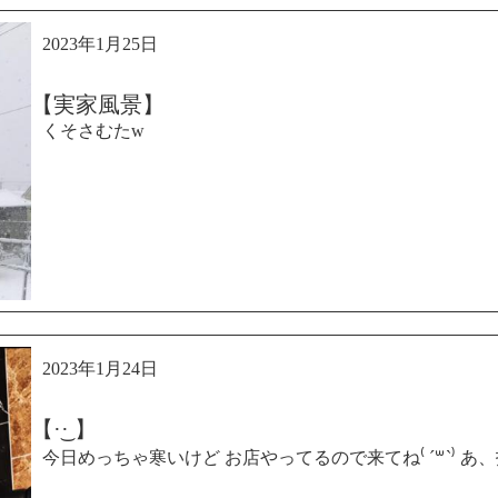
2023年1月25日
【実家風景】
くそさむたw
2023年1月24日
【·͜· ︎︎】
今日めっちゃ寒いけど お店やってるので来てね⁽ ´꒳`⁾ あ