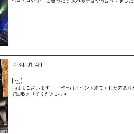
ベロベロやない と思ったら 潰れる子はやっぱりいました
2023年1月14日
【·͜· ︎︎】
おはよございます！！ 昨日はイベント来てくれた方あり
で回収させてください┏●