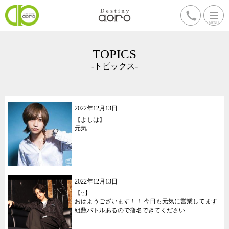
TOPICS
-トピックス-
2022年12月13日
【よしは】
元気
2022年12月13日
【·͜·】
おはようございます！！ 今日も元気に営業してます
組数バトルあるので指名できてください