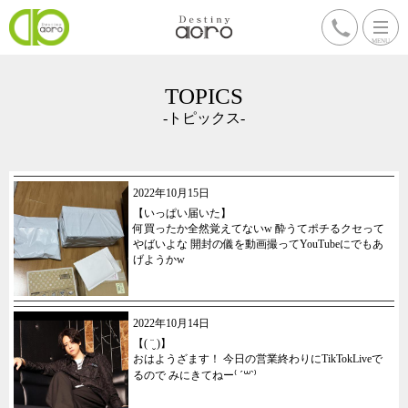
TOPICS
-トピックス-
2022年10月15日
【いっぱい届いた】
何買ったか全然覚えてないw 酔うてポチるクセって
やばいよな 開封の儀を動画撮ってYouTubeにでもあ
げようかw
2022年10月14日
【( ¨̮ )】
おはようざます！ 今日の営業終わりにTikTokLiveで
るので みにきてねー⁽ ´꒳`⁾