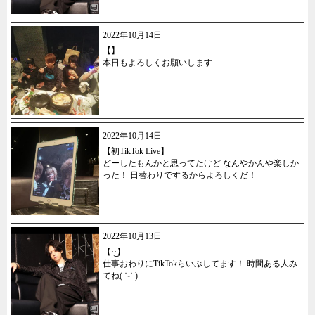
2022年10月14日
【】
本日もよろしくお願いします
2022年10月14日
【初TikTok Live】
どーしたもんかと思ってたけど なんやかんや楽しか
った！ 日替わりでするからよろしくだ！
2022年10月13日
【·͜·】
仕事おわりにTikTokらいぶしてます！ 時間ある人み
てね( ˙֊˙ )