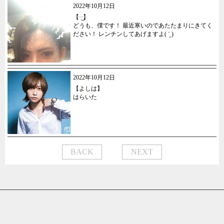
2022年10月12日
【·͜·】
どうも、僕です！ 最近寒いのであたたまりにきてく
ださい！ レンチンしてあげますよ( ¨̮ )
2022年10月12日
【よしは】
はらいた
BACK
NEXT