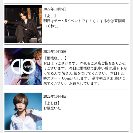
2022年10月5日
【あ、】
明日はチームRイベントです！ なにするかは直接聞
いてね·͜·
2022年10月5日
【雨模様。。】
おはようございます。 昨夜もご来店ご指名ありがと
うございます。 今日は雨模様で肌寒い感 気温も下が
ってるんで 皆さん 気をつけてください。 本日も20
時スタート Openいたします。 是非初回さま 遊びに
来てください。 お待ちしています。
2022年10月4日
【よしは】
お腹空いた