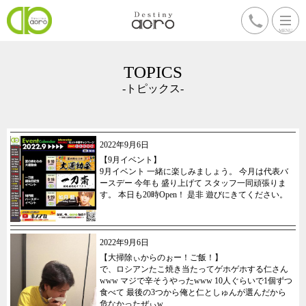
TOPICS
-トピックス-
2022年9月6日
【9月イベント】
9月イベント 一緒に楽しみましょう。 今月は代表バ
ースデー 今年も 盛り上げて スタッフ一同頑張りま
す。 本日も20時Open！ 是非 遊びにきてください。
2022年9月6日
【大掃除ぃからのぉー！ご飯！】
で、ロシアンたこ焼き当たってゲホゲホする仁さん
www マジで辛そうやったwww 10人ぐらいで1個ずつ
食べて 最後の3つから俺と仁としゅんが選んだから
危なかったぜぃw