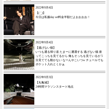
2022年9月4日
【( ¨̮ )】
今日は私服day set料金半額だよおおおお！
2022年9月4日
【逃げない猫】
いつも通る帰り道 たまーに遭遇する 逃げない猫 座
ってこっちを見てるから 俺もそっちを見ているが 5
分見てても動かない なーんやこいつw チュールでも
ポケット入れとくかぁ
2022年9月3日
【丸亀城】
24時間マラソンスタート地点