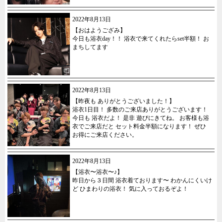
2022年8月13日
【おはようござみ】
今日も浴衣day！！ 浴衣で来てくれたらset半額！ お
まちしてます
2022年8月13日
【昨夜も ありがとうございました！】
浴衣1日目！ 多数のご来店ありがとうございます！
今日も 浴衣だよ！ 是非 遊びにきてね。 お客様も浴
衣でご来店だと セット料金半額になります！ ぜひ
お得にご来店ください。
2022年8月13日
【浴衣〜浴衣〜♪】
昨日から３日間 浴衣着ております〜 わかんにくいけ
ど ひまわりの浴衣！ 気に入っておるぞよ！