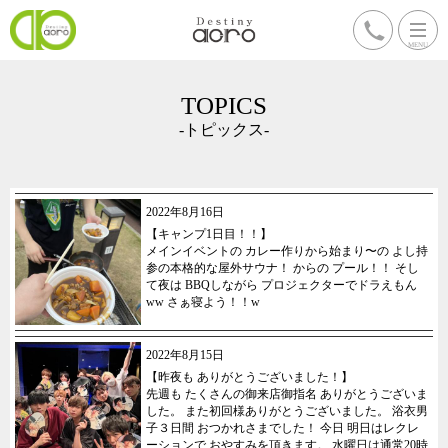
TOPICS
-トピックス-
2022年8月16日
【キャンプ1日目！！】
メインイベントの カレー作りから始まり〜の よし持
参の本格的な屋外サウナ！ からの プール！！ そし
て夜は BBQしながら プロジェクターでドラえもん
ww さぁ寝よう！！w
2022年8月15日
【昨夜も ありがとうございました！】
先週も たくさんの御来店御指名 ありがとうございま
した。 また初回様ありがとうございました。 浴衣男
子３日間 おつかれさまでした！ 今日 明日はレクレ
ーションで おやすみを頂きます。 水曜日は通常20時