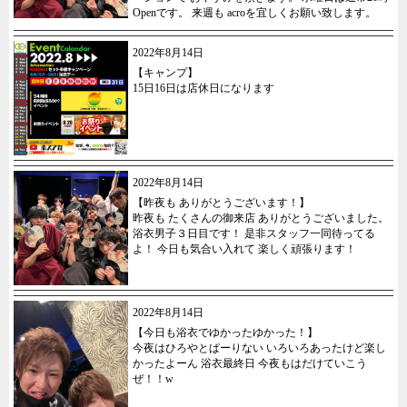
Openです。 来週も acroを宜しくお願い致します。
2022年8月14日
【キャンプ】
15日16日は店休日になります
2022年8月14日
【昨夜も ありがとうございます！】
昨夜も たくさんの御来店 ありがとうございました。
浴衣男子３日目です！ 是非スタッフ一同待ってる
よ！ 今日も気合い入れて 楽しく頑張ります！
2022年8月14日
【今日も浴衣でゆかったゆかった！】
今夜はひろやとぱーりない いろいろあったけど楽し
かったよーん 浴衣最終日 今夜もはだけていこう
ぜ！！w