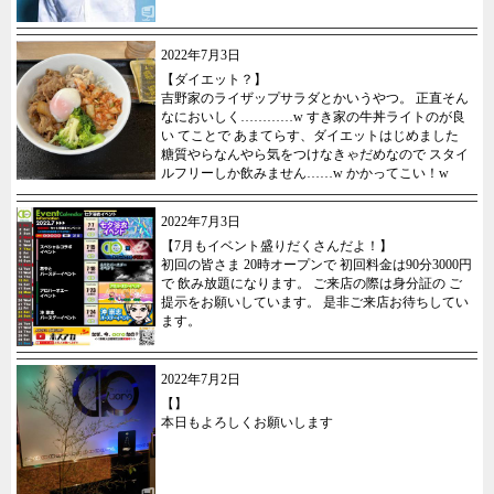
2022年7月3日
【ダイエット？】
吉野家のライザップサラダとかいうやつ。 正直そん
なにおいしく…………w すき家の牛丼ライトのが良
い てことで あまてらす、ダイエットはじめました
糖質やらなんやら気をつけなきゃだめなので スタイ
ルフリーしか飲みません……w かかってこい！w
2022年7月3日
【7月もイベント盛りだくさんだよ！】
初回の皆さま 20時オープンで 初回料金は90分3000円
で 飲み放題になります。 ご来店の際は身分証の ご
提示をお願いしています。 是非ご来店お待ちしてい
ます。
2022年7月2日
【】
本日もよろしくお願いします