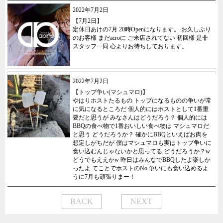
2022年7月2日
【7月2日】
定休日あけの7月 20時Openになります。 お久しぶり
のお客様 まだacroに ご来店されてない 初回様 是非
スタッフ一同 心よりお待ちしております。
2022年7月2日
【トップ争い(マシュマロ)】
やはりホストたるもの トップになるものの争いが常
に気になるところだ 個人的にはホストとして1番重
要だと思うが みなさんはどうだろう？ 個人的には
BBQの食べ物で1番おいしい食べ物は マシュマロだ
と思う どうだろうか？ 確かにBBQといえばお肉を
想定しがちだが 僕はマシュマロも実はトップ争いに
食い込むんじゃないかと思ってる どうだろうか？w
どうでもええかw 昨日はみんなでBBQしたよ楽しか
ったよ てことでホストのNo.争いにも食い込めるよ
うに7月も頑張りまー！
BACK
NEXT