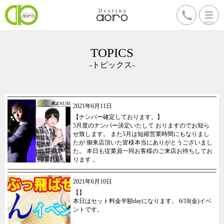
TOPICS
-トピックス-
2021年6月11日
【ナンバー確定しております。】
5月度のナンバー決定いたして おりますのでお知ら
せ致します。 また5月は短縮営業時間にもなりまし
たが 御来店頂いた皆様本当にありがとうございまし
た。 本日も従業員一同お客様のご来店お待ちしてお
ります 。
2021年6月10日
【】
本日はセット料金半額dayになります。 6/18(金)イベ
ントです。