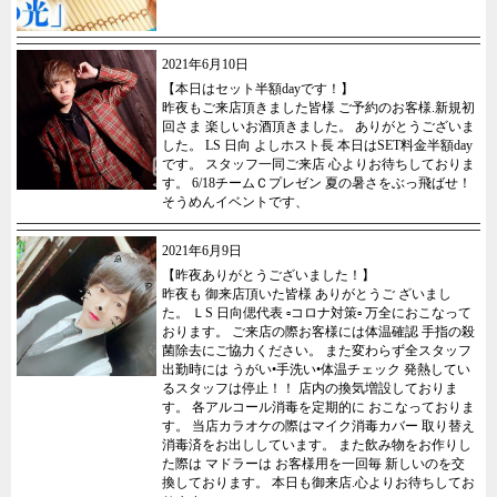
2021年6月10日
【本日はセット半額dayです！】
昨夜もご来店頂きました皆様 ご予約のお客様.新規初
回さま 楽しいお酒頂きました。 ありがとうございま
した。 LS 日向 よしホスト長 本日はSET料金半額day
です。 スタッフ一同ご来店 心よりお待ちしておりま
す。 6/18チームＣプレゼン 夏の暑さをぶっ飛ばせ！
そうめんイベントです、
2021年6月9日
【昨夜ありがとうございました！】
昨夜も 御来店頂いた皆様 ありがとうご ざいまし
た。 ＬS 日向偲代表 ▫️コロナ対策▫️ 万全におこなって
おります。 ご来店の際お客様には体温確認 手指の殺
菌除去にご協力ください。 また変わらず全スタッフ
出勤時には うがい•手洗い•体温チェック 発熱してい
るスタッフは停止！！ 店内の換気増設しておりま
す。 各アルコール消毒を定期的に おこなっておりま
す。 当店カラオケの際はマイク消毒カバー 取り替え
消毒済をお出ししています。 また飲み物をお作りし
た際は マドラーは お客様用を一回毎 新しいのを交
換しております。 本日も御来店.心よりお待ちしてお